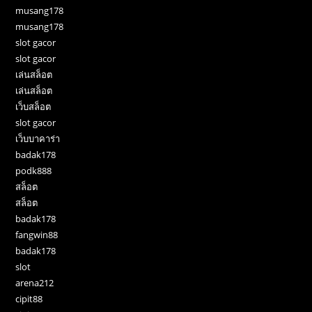
musang178
musang178
slot gacor
slot gacor
เล่นสล็อต
เล่นสล็อต
เว็บสล็อต
slot gacor
เว็บบาคาร่า
badak178
podk888
สล็อต
สล็อต
badak178
fangwin88
badak178
slot
arena212
cipit88