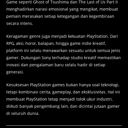
Game seperti Ghost of Tsushima dan The Last of Us Part II
menghadirkan narasi emosional yang mengikat, membuat
pemain merasakan setiap ketegangan dan kegembiraan
secara intens.
Keragaman genre juga menjadi kekuatan PlayStation. Dari
RPG, aksi, horor, balapan, hingga game indie kreatif,
platform ini selalu menawarkan sesuatu untuk semua jenis
gamer. Dukungan Sony terhadap studio kreatif memastikan
inovasi dan pengalaman baru selalu hadir di setiap
generasi.
Kesuksesan PlayStation games bukan hanya soal teknologi,
tetapi kombinasi cerita, gameplay, dan eksklusivitas. Hal ini
membuat PlayStation tetap menjadi tolok ukur industri,
diikuti banyak pengembang lain, dan dicintai jutaan gamer
di seluruh dunia.