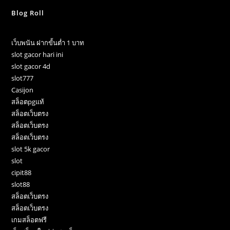
Blog Roll
เว็บพนัน ฝากขั้นต่ำ 1 บาท
slot gacor hari ini
slot gacor 4d
slot777
Casijon
สล็อตpgแท้
สล็อตเว็บตรง
สล็อตเว็บตรง
สล็อตเว็บตรง
slot 5k gacor
slot
cipit88
slot88
สล็อตเว็บตรง
สล็อตเว็บตรง
เกมสล็อตฟรี