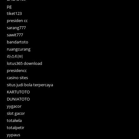
pg
tiket123
presiden cc
sarang777
sawit777
bandartoto
ruangcurang
라스티비
lotus365 download
presidencc
casino sites
situs judi bola terpercaya
KARTUTOTO
DUNIATOTO
yygacor
slot gacor
totalwla
totalpetir
yypaus