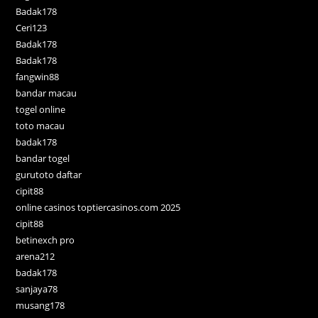
Badak178
Ceri123
Badak178
Badak178
fangwin88
bandar macau
togel online
toto macau
badak178
bandar togel
gurutoto daftar
cipit88
online casinos toptiercasinos.com 2025
cipit88
betinexch pro
arena212
badak178
sanjaya78
musang178