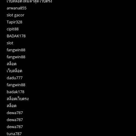
เว็บสล็อตใหม่ล่าสุด เว็บตรง
arwana855
slot gacor
Tapir328
cipit88
BADAK178
slot
fangwin88
fangwin88
สล็อต
เว็บสล็อต
dadu777
fangwin88
badak178
สล็อตเว็บตรง
สล็อต
dewa787
dewa787
dewa787
tuna787