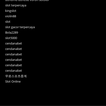
slot terpercaya
kingslot
violin88
slot
slot gacor terpercaya
Bola2289
slot5000
cendanabet
cendanabet
cendanabet
cendanabet
cendanabet
cendanabet
무료스포츠중계
Slot Online