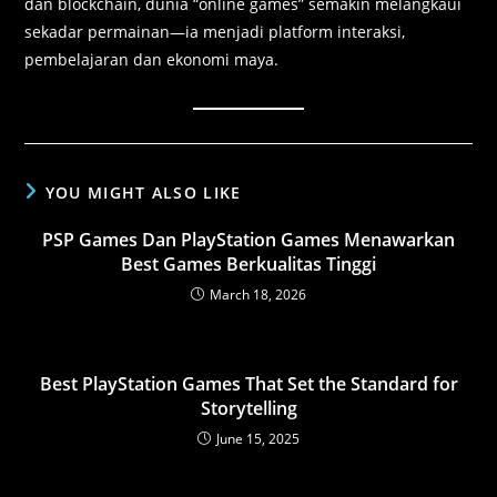
dan blockchain, dunia “online games” semakin melangkaui
sekadar permainan—ia menjadi platform interaksi,
pembelajaran dan ekonomi maya.
YOU MIGHT ALSO LIKE
PSP Games Dan PlayStation Games Menawarkan
Best Games Berkualitas Tinggi
March 18, 2026
Best PlayStation Games That Set the Standard for
Storytelling
June 15, 2025