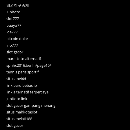
해외야구중계
junitoto
slot777
buaya77
ide777
bitcoin dolar
ino777
slot gacor
marettoto alternatif
spnhc2016.berlin/page15/
tennis paris sportif
situs mei4d
link baru bebas ip
link alternatif terpercaya
junitoto link
slot gacor gampang menang
situs mahkotaslot
situs melati188
slot gacor