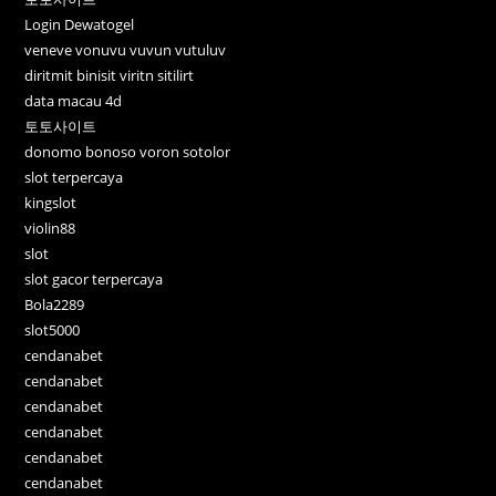
Login Dewatogel
veneve vonuvu vuvun vutuluv
diritmit binisit viritn sitilirt
data macau 4d
토토사이트
donomo bonoso voron sotolor
slot terpercaya
kingslot
violin88
slot
slot gacor terpercaya
Bola2289
slot5000
cendanabet
cendanabet
cendanabet
cendanabet
cendanabet
cendanabet