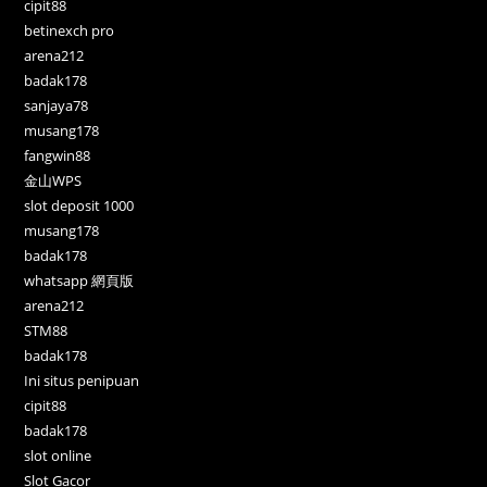
cipit88
betinexch pro
arena212
badak178
sanjaya78
musang178
fangwin88
金山WPS
slot deposit 1000
musang178
badak178
whatsapp 網頁版
arena212
STM88
badak178
Ini situs penipuan
cipit88
badak178
slot online
Slot Gacor