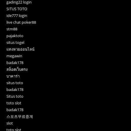
gading22 login
SITUS TOTO
ide777 login
live chat poker88
stm88
pajaktoto
situs togel
แทงหวยออนไลน์
megawin
badak178
สล็อตเว็บตรง
บาคาร่า
situs toto
badak178
Situs toto
toto slot
badak178
스포츠무료중계
slot
toto slot