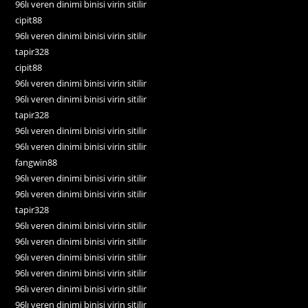
96lı veren dinimi binisi virin sitilir
cipit88
96lı veren dinimi binisi virin sitilir
tapir328
cipit88
96lı veren dinimi binisi virin sitilir
96lı veren dinimi binisi virin sitilir
tapir328
96lı veren dinimi binisi virin sitilir
96lı veren dinimi binisi virin sitilir
fangwin88
96lı veren dinimi binisi virin sitilir
96lı veren dinimi binisi virin sitilir
tapir328
96lı veren dinimi binisi virin sitilir
96lı veren dinimi binisi virin sitilir
96lı veren dinimi binisi virin sitilir
96lı veren dinimi binisi virin sitilir
96lı veren dinimi binisi virin sitilir
96lı veren dinimi binisi virin sitilir