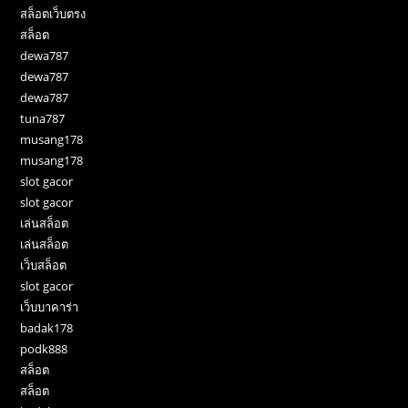
สล็อตเว็บตรง
สล็อต
dewa787
dewa787
dewa787
tuna787
musang178
musang178
slot gacor
slot gacor
เล่นสล็อต
เล่นสล็อต
เว็บสล็อต
slot gacor
เว็บบาคาร่า
badak178
podk888
สล็อต
สล็อต