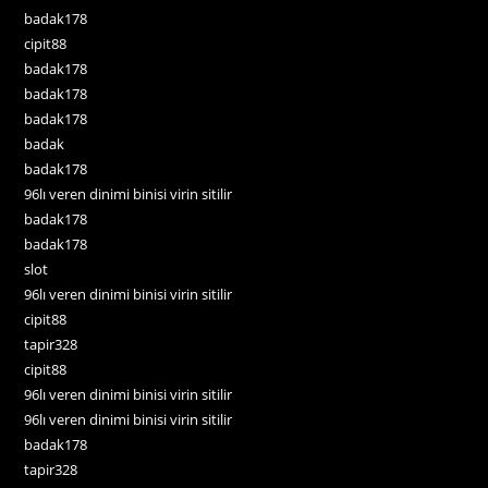
badak178
cipit88
badak178
badak178
badak178
badak
badak178
96lı veren dinimi binisi virin sitilir
badak178
badak178
slot
96lı veren dinimi binisi virin sitilir
cipit88
tapir328
cipit88
96lı veren dinimi binisi virin sitilir
96lı veren dinimi binisi virin sitilir
badak178
tapir328