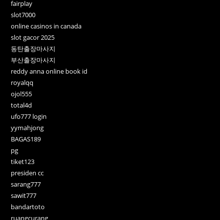
fairplay
slot7000
online casinos in canada
slot gacor 2025
동탄출장마사지
부산출장마사지
reddy anna online book id
royalqq
ojol555
total4d
ufo777 login
yymahjong
BAGAS189
pg
tiket123
presiden cc
sarang777
sawit777
bandartoto
ruangcurang