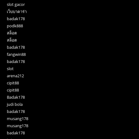
slot gacor
เว็บบาคาร่า
badak178
podk888
สล็อต
สล็อต
badak178
fangwin88
badak178
slot
arena212
cipit88
cipit88
Badak178
judi bola
badak178
musang178
musang178
badak178