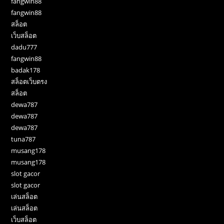
fangwin88
fangwin88
สล็อต
เว็บสล็อต
dadu777
fangwin88
badak178
สล็อตเว็บตรง
สล็อต
dewa787
dewa787
dewa787
tuna787
musang178
musang178
slot gacor
slot gacor
เล่นสล็อต
เล่นสล็อต
เว็บสล็อต