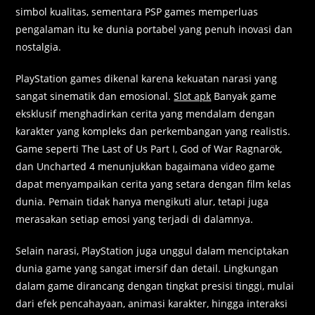
simbol kualitas, sementara PSP games memperluas
pengalaman itu ke dunia portabel yang penuh inovasi dan
nostalgia.
PlayStation games dikenal karena kekuatan narasi yang
sangat sinematik dan emosional.
Slot apk
Banyak game
eksklusif menghadirkan cerita yang mendalam dengan
karakter yang kompleks dan perkembangan yang realistis.
Game seperti The Last of Us Part I, God of War Ragnarök,
dan Uncharted 4 menunjukkan bagaimana video game
dapat menyampaikan cerita yang setara dengan film kelas
dunia. Pemain tidak hanya mengikuti alur, tetapi juga
merasakan setiap emosi yang terjadi di dalamnya.
Selain narasi, PlayStation juga unggul dalam menciptakan
dunia game yang sangat imersif dan detail. Lingkungan
dalam game dirancang dengan tingkat presisi tinggi, mulai
dari efek pencahayaan, animasi karakter, hingga interaksi