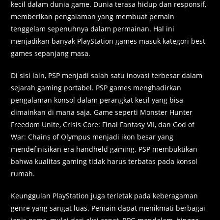
kecil dalam dunia game. Dunia terasa hidup dan responsif,
memberikan pengalaman yang membuat pemain
tenggelam sepenuhnya dalam permainan. Hal ini
menjadikan banyak PlayStation games masuk kategori best
games sepanjang masa.
Di sisi lain, PSP menjadi salah satu inovasi terbesar dalam
sejarah gaming portabel. PSP games menghadirkan
pengalaman konsol dalam perangkat kecil yang bisa
dimainkan di mana saja. Game seperti Monster Hunter
Freedom Unite, Crisis Core: Final Fantasy VII, dan God of
War: Chains of Olympus menjadi ikon besar yang
mendefinisikan era handheld gaming. PSP membuktikan
bahwa kualitas gaming tidak harus terbatas pada konsol
rumah.
Keunggulan PlayStation juga terletak pada keberagaman
genre yang sangat luas. Pemain dapat menikmati berbagai