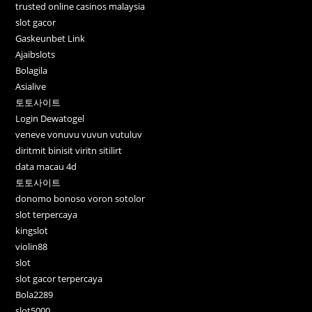
trusted online casinos malaysia
slot gacor
Gaskeunbet Link
Ajaibslots
Bolagila
Asialive
토토사이트
Login Dewatogel
veneve vonuvu vuvun vutuluv
diritmit binisit viritn sitilirt
data macau 4d
토토사이트
donomo bonoso voron sotolor
slot terpercaya
kingslot
violin88
slot
slot gacor terpercaya
Bola2289
slot5000