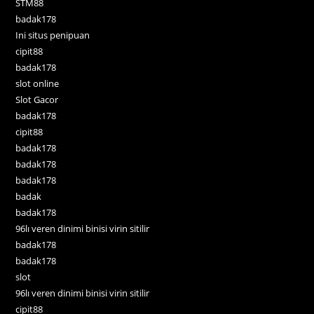
STM88
badak178
Ini situs penipuan
cipit88
badak178
slot online
Slot Gacor
badak178
cipit88
badak178
badak178
badak178
badak
badak178
96lı veren dinimi binisi virin sitilir
badak178
badak178
slot
96lı veren dinimi binisi virin sitilir
cipit88